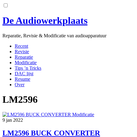
Skip
to
content
De Audiowerkplaats
Reparatie, Revisie & Modificatie van audioapparatuur
Recent
Revisie
Reparatie
Modificatie
Tips ’n Tricks
DAC lijst
Resume
Over
LM2596
Modificatie
9
jan
2022
LM2596 BUCK CONVERTER